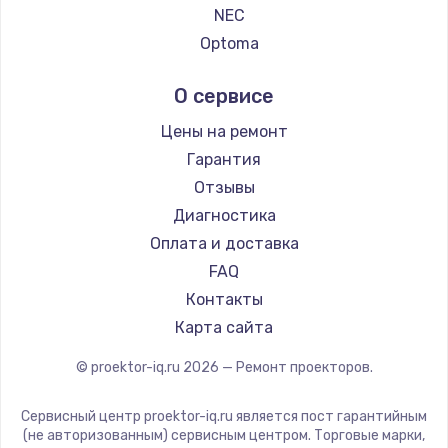
NEC
Optoma
Cinemood
О сервисе
Infocus
Barco
Цены на ремонт
Xgimi
Гарантия
Canon
Отзывы
JVC
Диагностика
Casio
Оплата и доставка
Hiper
FAQ
HITACHI
Контакты
Panasonic
Карта сайта
Hisense
© proektor-iq.ru
2026
— Ремонт проекторов.
Сервисный центр proektor-iq.ru является пост гарантийным
(не авторизованным) сервисным центром. Торговые марки,