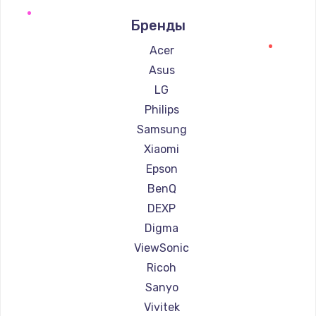
Ремонт проекторов Cinemood
Бренды
Ремонт проекторов Infocus
Ремонт проекторов Barco
Acer
Ремонт проекторов Xgimi
Asus
Ремонт проекторов Canon
LG
Ремонт проекторов JVC
Philips
Ремонт проекторов Casio
Samsung
Ремонт проекторов Hiper
Xiaomi
Ремонт проекторов HITACHI
Epson
Ремонт проекторов Panasonic
BenQ
Ремонт проекторов Hisense
DEXP
Digma
ViewSonic
Ricoh
Sanyo
Vivitek