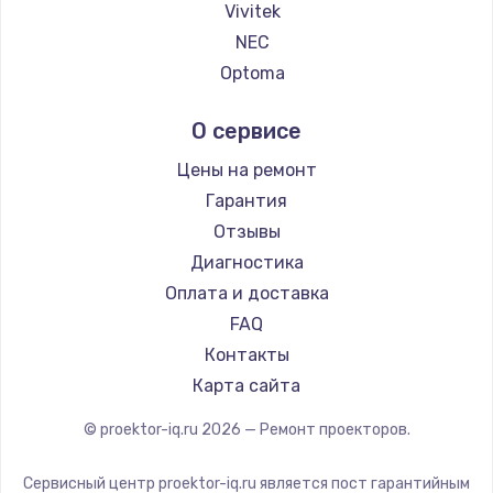
Vivitek
NEC
Optoma
Cinemood
О сервисе
Infocus
Barco
Цены на ремонт
Xgimi
Гарантия
Canon
Отзывы
JVC
Диагностика
Casio
Оплата и доставка
Hiper
FAQ
HITACHI
Контакты
Panasonic
Карта сайта
Hisense
© proektor-iq.ru
2026
— Ремонт проекторов.
Сервисный центр proektor-iq.ru является пост гарантийным