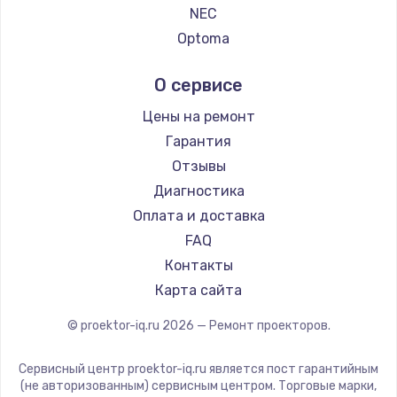
NEC
Optoma
Cinemood
О сервисе
Infocus
Barco
Цены на ремонт
Xgimi
Гарантия
Canon
Отзывы
JVC
Диагностика
Casio
Оплата и доставка
Hiper
FAQ
HITACHI
Контакты
Panasonic
Карта сайта
Hisense
© proektor-iq.ru
2026
— Ремонт проекторов.
Сервисный центр proektor-iq.ru является пост гарантийным
(не авторизованным) сервисным центром. Торговые марки,