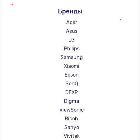
Ремонт проекторов Cinemood
Бренды
Ремонт проекторов Infocus
Ремонт проекторов Barco
Acer
Ремонт проекторов Xgimi
Asus
Ремонт проекторов Canon
LG
Ремонт проекторов JVC
Philips
Ремонт проекторов Casio
Samsung
Ремонт проекторов Hiper
Xiaomi
Ремонт проекторов HITACHI
Epson
Ремонт проекторов Panasonic
BenQ
Ремонт проекторов Hisense
DEXP
Digma
ViewSonic
Ricoh
Sanyo
Vivitek