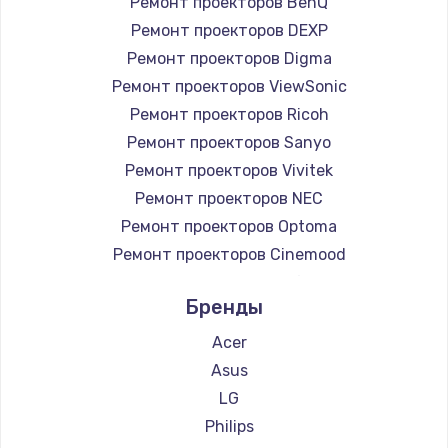
Ремонт проекторов BenQ
Чистка от пыли
Ремонт проекторов DEXP
Ремонт проекторов Digma
990 руб.
Ремонт проекторов ViewSonic
Заказать
Ремонт проекторов Ricoh
Ремонт проекторов Sanyo
Замена жесткого диска
Ремонт проекторов Vivitek
875 руб.
Ремонт проекторов NEC
Заказать
Ремонт проекторов Optoma
Ремонт проекторов Cinemood
Установка драйверов
Ремонт проекторов Infocus
875 руб.
Бренды
Ремонт проекторов Barco
Заказать
Ремонт проекторов Xgimi
Acer
Ремонт проекторов Canon
Asus
Замена вебкамеры
Ремонт проекторов JVC
LG
1490 руб.
Ремонт проекторов Casio
Philips
Заказать