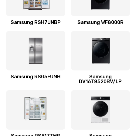
Замена подводящих проводов
Samsung RSH7UNBP
Samsung WF8000R
880 руб.
Заказать
Замена голосовой катушки/перемотка динамика
880 руб.
Заказать
Samsung RSG5FUMH
Samsung
DV16T8520BV/LP
Выход из строя электронных деталей
вследствие перегрева
880 руб.
Заказать
Ремонт динамиков
1400 руб.
Samsung RSA1ZTMG
Samsung