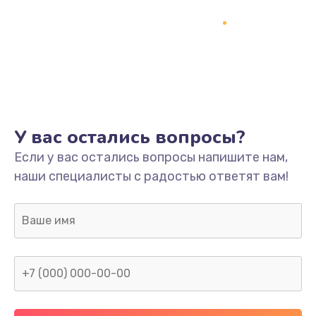
1500 руб.
Заказать
Ремонт системной платы
1700 руб.
Заказать
У вас остались вопросы?
Модернизация
Если у вас остались вопросы напишите нам,
2100 руб.
наши специалисты с радостью ответят вам!
Заказать
Устранение ошибок
2000 руб.
Заказать
Ремонт пищалок(твитеров)