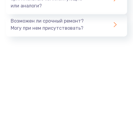
или аналоги?
Заказать
Возможен ли срочный ремонт?
Тюнинг динамиков
Могу при нем присутствовать?
4900 руб.
Заказать
Ремонт криптомодуля
1100 руб.
Заказать
Ремонт (замена) кнопок, индикаторов, разъемов
1000 руб.
Заказать
Программный ремонт/прошивка