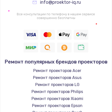
info@proektor-iq.ru
Замена видеочипа
2745 руб.
Все консультации по телефону в нашем сервисе
совершенно бесплатны
Заказать
Настройка BIOS
910 руб.
Заказать
Ремонт подсветки
Ремонт популярных брендов проекторов
1150 руб.
Ремонт проекторов Acer
Заказать
Ремонт проекторов Asus
Ремонт проекторов LG
Настройка ОС
Ремонт проекторов Philips
1320 руб.
Ремонт проекторов Xiaomi
Ремонт проекторов Epson
Заказать