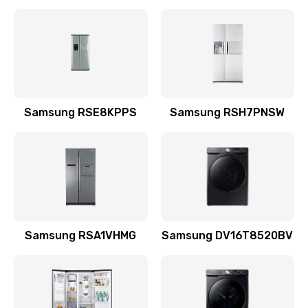
Замена датчика
570 руб.
Заказать
Замена шнура
Samsung RSE8KPPS
Samsung RSH7PNSW
370 руб.
Заказать
Ремонт электроплаты
1400 руб.
Заказать
Samsung RSA1VHMG
Samsung DV16T8520BV
Замена центрирующей шайбы динамика
880 руб.
Заказать