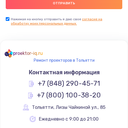
900 руб.
Заказать
Нажимая на кнопку отправить я даю свое
согласие на
обработку моих персональных данных.
Ремонт цепей питания
2500 руб.
Заказать
proektor-iq.ru
Ремонт проекторов в Тольятти
Замена видеокарты
Контактная информация
1795 руб.
+7 (848) 290-45-71
Заказать
+7 (800) 100-38-20
Ремонт разъема питания
1120 руб.
Тольятти
,
 Лизы Чайкиной ул., 85
Заказать
Ежедневно с 9:00 до 21:00