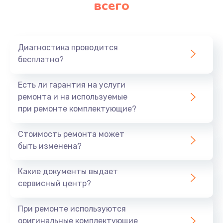
всего
Заказать
Ремонт платы картоприемника
1000 руб.
Диагностика проводится
бесплатно?
Заказать
Есть ли гарантия на услуги
Восстановление/замена диффузора
ремонта и на используемые
1400 руб.
при ремонте комплектующие?
Заказать
Стоимость ремонта может
быть изменена?
Ремонт платы усилителя
1200 руб.
Какие документы выдает
Заказать
сервисный центр?
Ремонт платы блока питания
При ремонте используются
800 руб.
оригинальные комплектующие