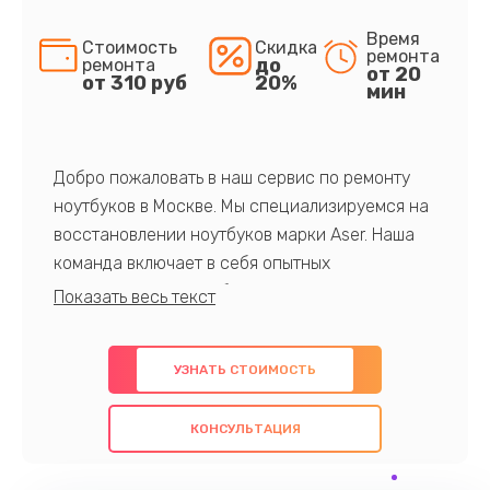
Время
Стоимость
Скидка
ремонта
до
ремонта
от 20
от 310 руб
20%
мин
Добро пожаловать в наш сервис по ремонту
ноутбуков в Москве. Мы специализируемся на
восстановлении ноутбуков марки Aser. Наша
команда включает в себя опытных
профессионалов с обширными знаниями и
многолетним опытом в данной области. Мы
предлагаем быстрый и качественный ремонт с
УЗНАТЬ СТОИМОСТЬ
использованием оригинальных компонентов, а
также гарантируем качество всех
КОНСУЛЬТАЦИЯ
проведенных работ. Наша цель - предоставить
клиентам надежное и профессиональное