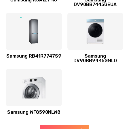
DV90BB7445GEUA
Заказать
Ремонт выходных цепей усиления (для активных
сабвуферов)
1300 руб.
Заказать
Samsung RB41R7747S9
Samsung
DV90BB9445GMLD
Ремонт предварительных цепей усиления (для
активных сабвуферов)
1200 руб.
Заказать
Ремонт после залития
2100 руб.
Samsung WF8590NLW8
Заказать