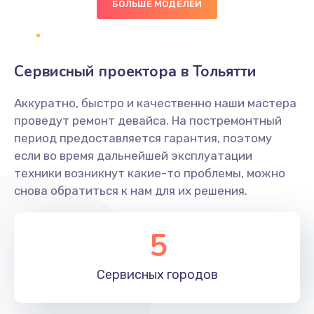
БОЛЬШЕ МОДЕЛЕЙ
Замена диффузора динамика
1400 руб.
Заказать
Сервисный проектора в Тольятти
Замена платы брелка
Аккуратно, быстро и качественно наши мастера
900 руб.
проведут ремонт девайса. На постремонтный
период предоставляется гарантия, поэтому
Заказать
если во время дальнейшей эксплуатации
техники возникнут какие-то проблемы, можно
Простой ремонт основной платы
снова обратиться к нам для их решения.
2400 руб.
Заказать
5
Восстановление после попадания влаги
Сервисных
городов
2800 руб.
Заказать