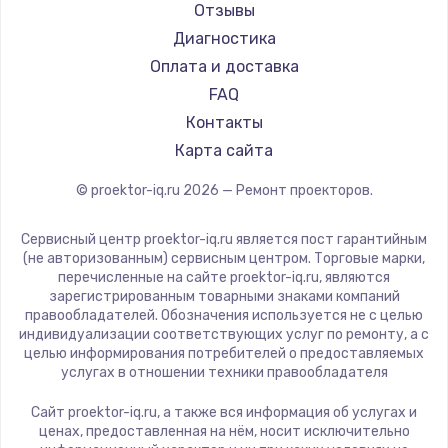
JVC
Заказать
Отзывы
Casio
Диагностика
Замена шим-контроллера
Hiper
Оплата и доставка
3900 руб.
HITACHI
FAQ
Panasonic
Контакты
Заказать
Hisense
Карта сайта
Настройка Wi-Fi
© proektor-iq.ru
2026
— Ремонт проекторов.
1040 руб.
Заказать
Сервисный центр proektor-iq.ru является пост гарантийным
(не авторизованным) сервисным центром. Торговые марки,
перечисленные на сайте proektor-iq.ru, являются
Ремонт петель крышки
зарегистрированным товарными знаками компаний
правообладателей. Обозначения используется не с целью
1195 руб.
индивидуализации соответствующих услуг по ремонту, а с
целью информирования потребителей о предоставляемых
Заказать
услугах в отношении техники правообладателя
Замена динамиков
Сайт proektor-iq.ru, а также вся информация об услугах и
ценах, предоставленная на нём, носит исключительно
1350 руб.