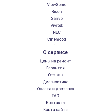
ViewSonic
Ricoh
Sanyo
Vivitek
NEC
Cinemood
Infocus
О сервисе
Barco
Xgimi
Цены на ремонт
Canon
Гарантия
JVC
Отзывы
Casio
Диагностика
Hiper
Оплата и доставка
HITACHI
FAQ
Panasonic
Контакты
Hisense
Карта сайта