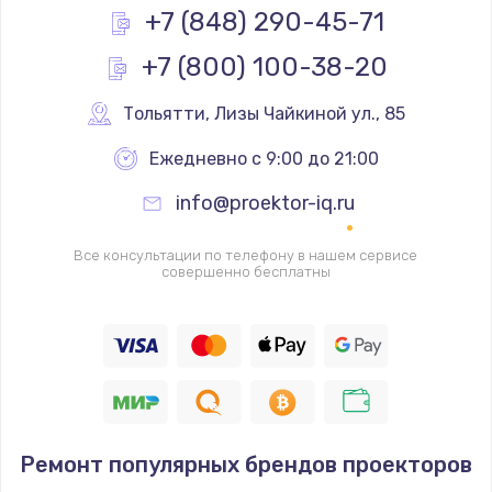
+7 (848) 290-45-71
Заказать
+7 (800) 100-38-20
Ремонт разъема SIM-карты
Тольятти
,
 Лизы Чайкиной ул., 85
880 руб.
Заказать
Ежедневно с 9:00 до 21:00
info@proektor-iq.ru
Ремонт кнопки
650 руб.
Все консультации по телефону в нашем сервисе
совершенно бесплатны
Заказать
Модернизация
1830 руб.
Заказать
Устранение ошибок
Ремонт популярных брендов проекторов
2000 руб.