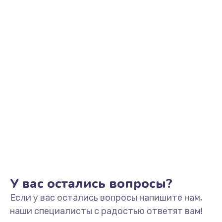
1500 руб.
Заказать
Замена фильтра
1500 руб.
Заказать
Ремонт корпуса
1400 руб.
Заказать
Полная профилактика вертикального пылесоса
1400 руб.
У вас остались вопросы?
Заказать
Если у вас остались вопросы напишите нам,
Пайка конденсаторов
наши специалисты с радостью ответят вам!