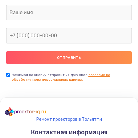
1400 руб.
Заказать
Ремонт электронного блока управления
1900 руб.
Заказать
Ремонт или замена двигателя
2400 руб.
Нажимая на кнопку отправить я даю свое
согласие на
Заказать
обработку моих персональных данных.
Ремонт системной платы
1600 руб.
proektor-iq.ru
Заказать
Ремонт проекторов в Тольятти
Снятие системных ошибок/программный ремонт
Контактная информация
1400 руб.