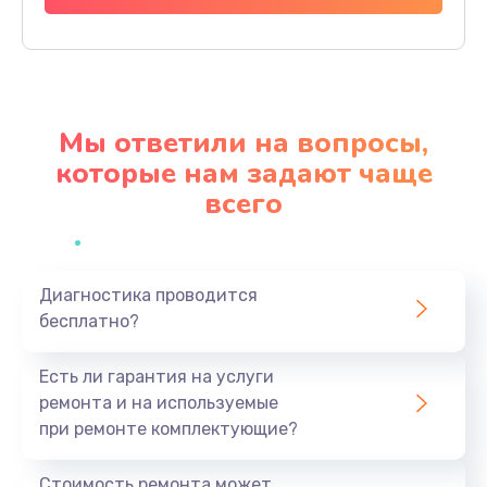
Заказать
Ремонт механики привода
1500 руб.
Мы ответили на вопросы,
Заказать
которые нам задают чаще
всего
Ремонт / замена кнопок, клавиш, индикаторов,
разъемов
1550 руб.
Заказать
Диагностика проводится
бесплатно?
Замена уборочных щеток
Есть ли гарантия на услуги
1400 руб.
ремонта и на используемые
Заказать
при ремонте комплектующие?
Замена или ремонт блока питания
Стоимость ремонта может