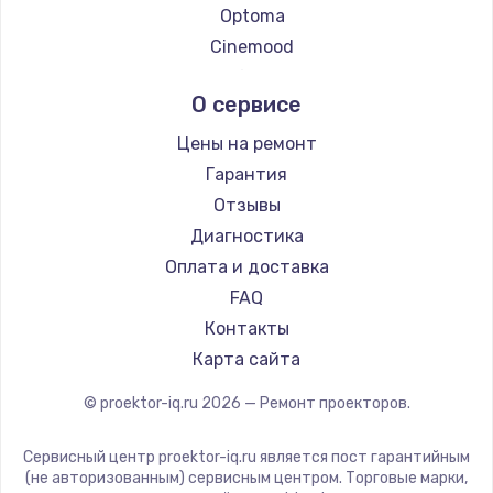
Optoma
Заказать
Cinemood
Восстановление после попадания влаги
Infocus
О сервисе
790 руб.
Barco
Xgimi
Заказать
Цены на ремонт
Canon
Гарантия
Замена динамика
JVC
Отзывы
550 руб.
Casio
Диагностика
Hiper
Заказать
Оплата и доставка
HITACHI
FAQ
Замена корпуса
Panasonic
Контакты
890 руб.
Hisense
Карта сайта
Заказать
© proektor-iq.ru
2026
— Ремонт проекторов.
Замена аккумулятора
Сервисный центр proektor-iq.ru является пост гарантийным
890 руб.
(не авторизованным) сервисным центром. Торговые марки,