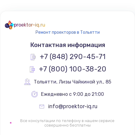
Не реагирует на кнопки
700 руб.
proektor-iq.ru
Ремонт проекторов в Тольятти
Заказать
Контактная информация
Не сопряжается с устройством
+7 (848) 290-45-71
900 руб.
+7 (800) 100-38-20
Заказать
Тольятти
,
 Лизы Чайкиной ул., 85
Помехи и искажение звука
900 руб.
Ежедневно с 9:00 до 21:00
Заказать
info@proektor-iq.ru
Не работает
Все консультации по телефону в нашем сервисе
совершенно бесплатны
1400 руб.