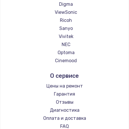
1260 руб.
Digma
Заказать
ViewSonic
Ricoh
Установка драйверов
Sanyo
725 руб.
Vivitek
NEC
Заказать
Optoma
Замена жесткого диска
Cinemood
Infocus
750 руб.
О сервисе
Barco
Заказать
Xgimi
Цены на ремонт
Canon
Ремонт цепей питания
Гарантия
JVC
Отзывы
2500 руб.
Casio
Диагностика
Заказать
Hiper
Оплата и доставка
HITACHI
FAQ
Замена видеокарты