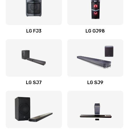
Замена уборочных щеток
1400 руб.
Заказать
LG FJ3
LG OJ98
Замена или ремонт блока питания
1400 руб.
Заказать
Замена батареи (аккумулятора)
2200 руб.
LG SJ7
LG SJ9
Заказать
Замена, восстановление кнопок
1300 руб.
Заказать