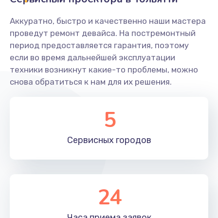
Заказать
Аккуратно, быстро и качественно наши мастера
Ремонт системной платы
проведут ремонт девайса. На постремонтный
период предоставляется гарантия, поэтому
1600 руб.
если во время дальнейшей эксплуатации
Заказать
техники возникнут какие-то проблемы, можно
снова обратиться к нам для их решения.
Снятие системных ошибок/программный ремонт
1400 руб.
5
Заказать
Сервисных
городов
Ремонт разъема SIM-карты
880 руб.
Заказать
24
Модернизация
1830 руб.
Часа приема
заявок