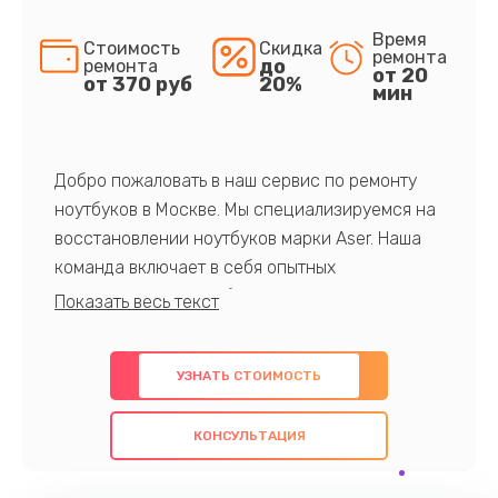
Время
Стоимость
Скидка
ремонта
до
ремонта
от 20
от 370 руб
20%
мин
Добро пожаловать в наш сервис по ремонту
ноутбуков в Москве. Мы специализируемся на
восстановлении ноутбуков марки Aser. Наша
команда включает в себя опытных
профессионалов с обширными знаниями и
многолетним опытом в данной области. Мы
предлагаем быстрый и качественный ремонт с
УЗНАТЬ СТОИМОСТЬ
использованием оригинальных компонентов, а
также гарантируем качество всех
КОНСУЛЬТАЦИЯ
проведенных работ. Наша цель - предоставить
клиентам надежное и профессиональное