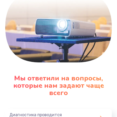
600 руб.
Заказать
Замена датчика
480 руб.
Заказать
Замена кнопки
450 руб.
Заказать
Мы ответили на вопросы,
которые нам задают чаще
Настройка
всего
600 руб.
Заказать
Диагностика проводится
Очень тихо играет