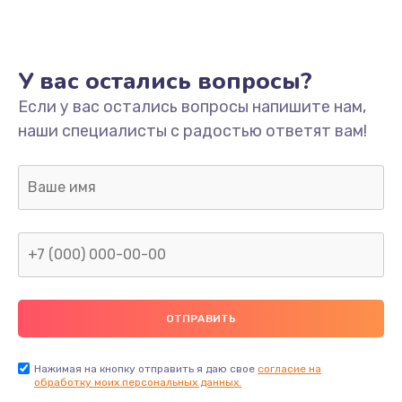
Ремонт платы
800 руб.
У вас остались вопросы?
Заказать
Если у вас остались вопросы напишите нам,
наши специалисты с радостью ответят вам!
Не включается
1400 руб.
Заказать
Нет звука
800 руб.
Заказать
Не видит флешку
400 руб.
Нажимая на кнопку отправить я даю свое
согласие на
обработку моих персональных данных.
Заказать