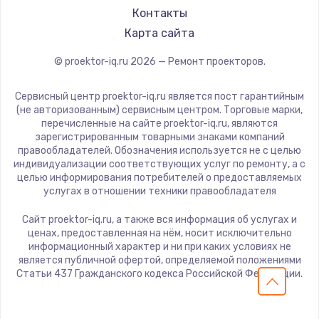
Panasonic
Контакты
1600 руб.
Hisense
Карта сайта
Заказать
© proektor-iq.ru
2026
— Ремонт проекторов.
Ремонт разъема питания
Сервисный центр proektor-iq.ru является пост гарантийным
880 руб.
(не авторизованным) сервисным центром. Торговые марки,
Заказать
перечисленные на сайте proektor-iq.ru, являются
зарегистрированным товарными знаками компаний
правообладателей. Обозначения используется не с целью
Замена видеочипа
индивидуализации соответствующих услуг по ремонту, а с
целью информирования потребителей о предоставляемых
2745 руб.
услугах в отношении техники правообладателя
Заказать
Сайт proektor-iq.ru, а также вся информация об услугах и
ценах, предоставленная на нём, носит исключительно
Замена северного моста
информационный характер и ни при каких условиях не
является публичной офертой, определяемой положениями
2600 руб.
Статьи 437 Гражданского кодекса Российской Федерации.
Заказать