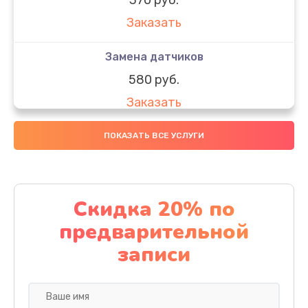
Заказать
Замена датчиков
580 руб.
Заказать
Комплексная чистка
ПОКАЗАТЬ ВСЕ УСЛУГИ
800 руб.
Заказать
Скидка 20% по
Замена дисплея (экрана)
предварительной
2000 руб.
записи
Заказать
Ремонт платы электроники