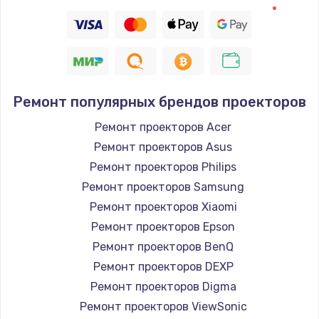
Заказать
Восстановление цепи питания, пайка
880 руб.
Заказать
Ремонт популярных брендов проекторов
Программный ремонт/прошивка
Ремонт проекторов Acer
Ремонт проекторов Asus
390 руб.
Ремонт проекторов Philips
Заказать
Ремонт проекторов Samsung
Ремонт проекторов Xiaomi
Замена Bluetooth/Wi-Fi модуля
Ремонт проекторов Epson
800 руб.
Ремонт проекторов BenQ
Заказать
Ремонт проекторов DEXP
Ремонт проекторов Digma
Замена картридера
Ремонт проекторов ViewSonic
890 руб.