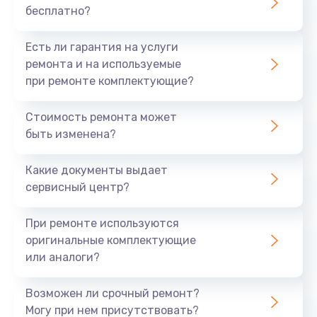
бесплатно?
700 руб.
Заказать
Есть ли гарантия на услуги
ремонта и на используемые
Не заряжается
при ремонте комплектующие?
800 руб.
Стоимость ремонта может
Заказать
быть изменена?
Замена кнопок
Какие документы выдает
490 руб.
сервисный центр?
Заказать
При ремонте используются
оригинальные комплектующие
Восстановление после попадания влаги
или аналоги?
790 руб.
Заказать
Возможен ли срочный ремонт?
Могу при нем присутствовать?