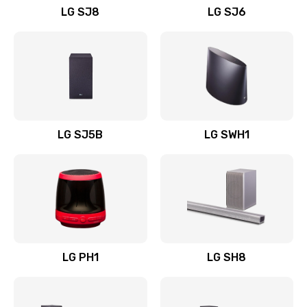
LG SJ8
LG SJ6
Восстановление после заклинивания
1400 руб.
Заказать
Восстановление после залития
1500 руб.
LG SJ5B
LG SWH1
Заказать
Замена фильтра
1500 руб.
Заказать
LG PH1
LG SH8
Ремонт корпуса
1400 руб.