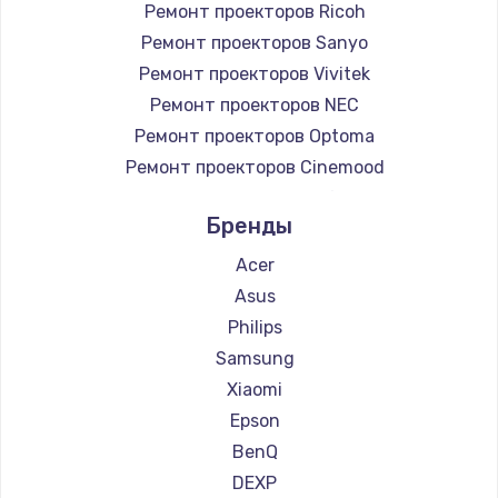
Ремонт проекторов Ricoh
Заказать
Ремонт проекторов Sanyo
Ремонт проекторов Vivitek
Замена микросхемы NFC
Ремонт проекторов NEC
1100 руб.
Ремонт проекторов Optoma
Заказать
Ремонт проекторов Cinemood
Ремонт проекторов Infocus
Замена шим-контроллера
Бренды
Ремонт проекторов Barco
3900 руб.
Ремонт проекторов Xgimi
Acer
Заказать
Ремонт проекторов Canon
Asus
Ремонт проекторов JVC
Philips
Настройка Wi-Fi
Ремонт проекторов Casio
Samsung
1030 руб.
Ремонт проекторов Hiper
Xiaomi
Заказать
Ремонт проекторов HITACHI
Epson
Ремонт проекторов Panasonic
BenQ
Замена вебкамеры
Ремонт проекторов Hisense
DEXP