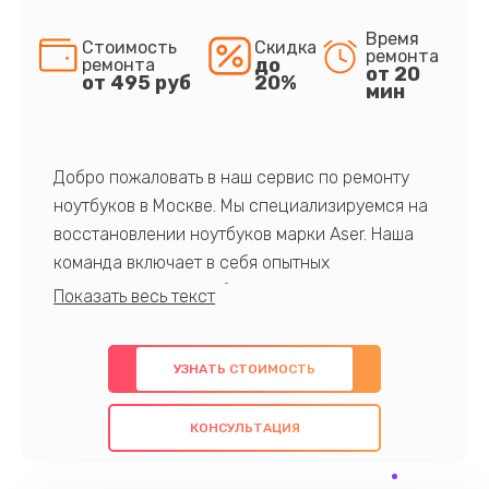
Время
Стоимость
Скидка
ремонта
до
ремонта
от 20
от 495 руб
20%
мин
Добро пожаловать в наш сервис по ремонту
ноутбуков в Москве. Мы специализируемся на
восстановлении ноутбуков марки Aser. Наша
команда включает в себя опытных
профессионалов с обширными знаниями и
многолетним опытом в данной области. Мы
предлагаем быстрый и качественный ремонт с
УЗНАТЬ СТОИМОСТЬ
использованием оригинальных компонентов, а
также гарантируем качество всех
КОНСУЛЬТАЦИЯ
проведенных работ. Наша цель - предоставить
клиентам надежное и профессиональное