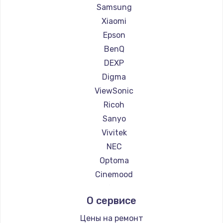
Ремонт проекторов Casio
Samsung
Ремонт проекторов Hiper
Xiaomi
Ремонт проекторов HITACHI
Epson
Ремонт проекторов Panasonic
BenQ
Ремонт проекторов Hisense
DEXP
Digma
ViewSonic
Ricoh
Sanyo
Vivitek
NEC
Optoma
Cinemood
Infocus
О сервисе
Barco
Xgimi
Цены на ремонт