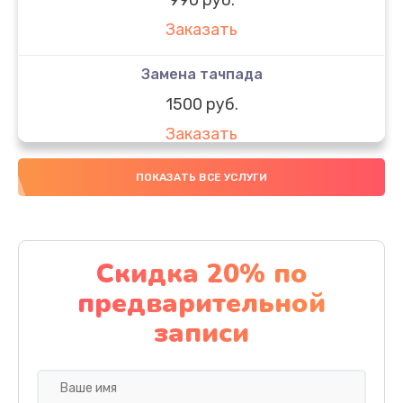
Заказать
Замена тачпада
1500 руб.
Заказать
Замена южного моста
ПОКАЗАТЬ ВСЕ УСЛУГИ
1950 руб.
Заказать
Скидка 20% по
Чистка от пыли
предварительной
1060 руб.
записи
Заказать
Настройка ОС