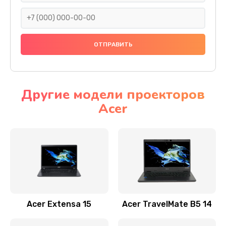
930 руб.
Заказать
Ремонт подсветки
1200 руб.
Заказать
Другие модели проекторов
Acer
Настройка BIOS
650 руб.
Заказать
Замена видеочипа
2500 руб.
Заказать
Acer Extensa 15
Acer TravelMate B5 14
Ремонт разъема питания