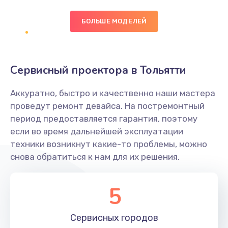
БОЛЬШЕ МОДЕЛЕЙ
Замена экрана
1095 руб.
Заказать
Сервисный проектора в Тольятти
Замена северного моста
Аккуратно, быстро и качественно наши мастера
1950 руб.
проведут ремонт девайса. На постремонтный
Заказать
период предоставляется гарантия, поэтому
если во время дальнейшей эксплуатации
Ремонт цепей питания
техники возникнут какие-то проблемы, можно
снова обратиться к нам для их решения.
2500 руб.
Заказать
5
Замена жесткого диска
660 руб.
Сервисных
городов