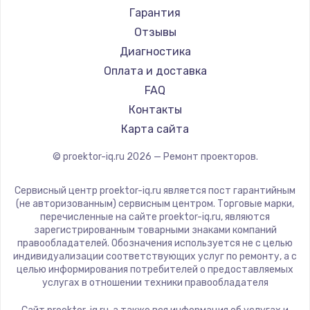
Canon
Гарантия
JVC
Отзывы
Casio
Диагностика
Hiper
Оплата и доставка
HITACHI
FAQ
Panasonic
Контакты
Hisense
Карта сайта
© proektor-iq.ru
2026
— Ремонт проекторов.
Сервисный центр proektor-iq.ru является пост гарантийным
(не авторизованным) сервисным центром. Торговые марки,
перечисленные на сайте proektor-iq.ru, являются
зарегистрированным товарными знаками компаний
правообладателей. Обозначения используется не с целью
индивидуализации соответствующих услуг по ремонту, а с
целью информирования потребителей о предоставляемых
услугах в отношении техники правообладателя