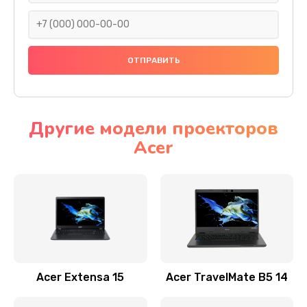
930 руб.
Заказать
Ремонт подсветки
1200 руб.
Заказать
Другие модели проекторов
Acer
Настройка BIOS
650 руб.
Заказать
Замена видеочипа
2500 руб.
Заказать
Acer Extensa 15
Acer TravelMate B5 14
Ремонт разъема питания