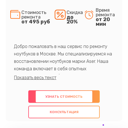
Время
Стоимость
Скидка
ремонта
до
ремонта
от 20
от 495 руб
20%
мин
Добро пожаловать в наш сервис по ремонту
ноутбуков в Москве. Мы специализируемся на
восстановлении ноутбуков марки Aser. Наша
команда включает в себя опытных
профессионалов с обширными знаниями и
многолетним опытом в данной области. Мы
предлагаем быстрый и качественный ремонт с
УЗНАТЬ СТОИМОСТЬ
использованием оригинальных компонентов, а
также гарантируем качество всех
КОНСУЛЬТАЦИЯ
проведенных работ. Наша цель - предоставить
клиентам надежное и профессиональное