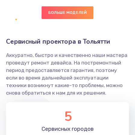
БОЛЬШЕ МОДЕЛЕЙ
Замена экрана
1095 руб.
Заказать
Сервисный проектора в Тольятти
Замена северного моста
Аккуратно, быстро и качественно наши мастера
1950 руб.
проведут ремонт девайса. На постремонтный
Заказать
период предоставляется гарантия, поэтому
если во время дальнейшей эксплуатации
Ремонт цепей питания
техники возникнут какие-то проблемы, можно
снова обратиться к нам для их решения.
2500 руб.
Заказать
5
Замена жесткого диска
660 руб.
Сервисных
городов