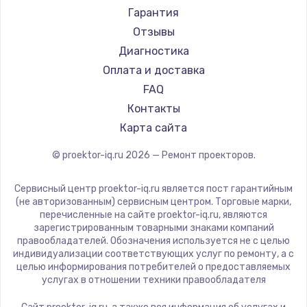
Canon
Гарантия
JVC
Отзывы
Casio
Диагностика
Hiper
Оплата и доставка
HITACHI
FAQ
Panasonic
Контакты
Hisense
Карта сайта
© proektor-iq.ru
2026
— Ремонт проекторов.
Сервисный центр proektor-iq.ru является пост гарантийным
(не авторизованным) сервисным центром. Торговые марки,
перечисленные на сайте proektor-iq.ru, являются
зарегистрированным товарными знаками компаний
правообладателей. Обозначения используется не с целью
индивидуализации соответствующих услуг по ремонту, а с
целью информирования потребителей о предоставляемых
услугах в отношении техники правообладателя