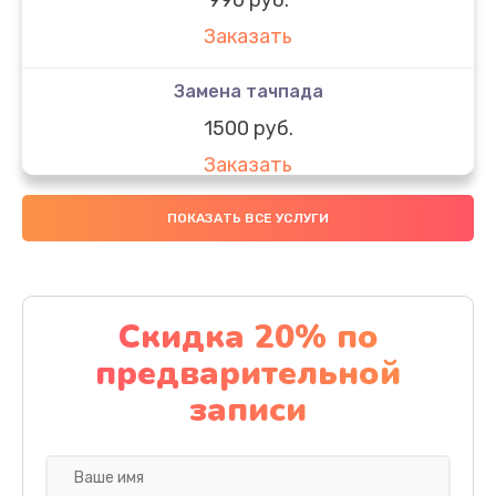
Заказать
Замена тачпада
1500 руб.
Заказать
Замена южного моста
ПОКАЗАТЬ ВСЕ УСЛУГИ
1950 руб.
Заказать
Скидка 20% по
Чистка от пыли
предварительной
1060 руб.
записи
Заказать
Настройка ОС