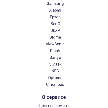
Ремонт проекторов Casio
Samsung
Ремонт проекторов Hiper
Xiaomi
Ремонт проекторов HITACHI
Epson
Ремонт проекторов Panasonic
BenQ
Ремонт проекторов Hisense
DEXP
Digma
ViewSonic
Ricoh
Sanyo
Vivitek
NEC
Optoma
Cinemood
Infocus
О сервисе
Barco
Xgimi
Цены на ремонт