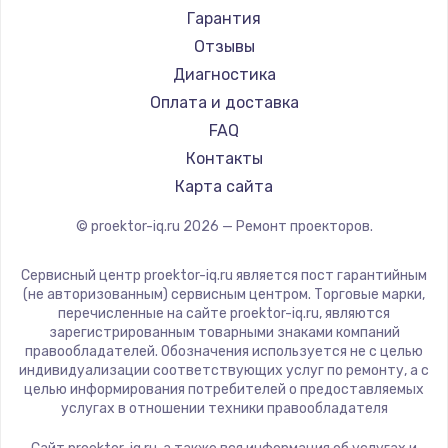
Canon
Гарантия
JVC
Отзывы
Casio
Диагностика
Hiper
Оплата и доставка
HITACHI
FAQ
Panasonic
Контакты
Hisense
Карта сайта
© proektor-iq.ru
2026
— Ремонт проекторов.
Сервисный центр proektor-iq.ru является пост гарантийным
(не авторизованным) сервисным центром. Торговые марки,
перечисленные на сайте proektor-iq.ru, являются
зарегистрированным товарными знаками компаний
правообладателей. Обозначения используется не с целью
индивидуализации соответствующих услуг по ремонту, а с
целью информирования потребителей о предоставляемых
услугах в отношении техники правообладателя