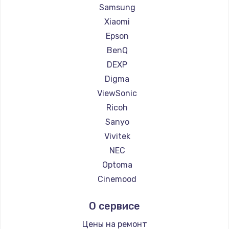
Ремонт проекторов Casio
Samsung
Ремонт проекторов Hiper
Xiaomi
Ремонт проекторов HITACHI
Epson
Ремонт проекторов Panasonic
BenQ
Ремонт проекторов Hisense
DEXP
Digma
ViewSonic
Ricoh
Sanyo
Vivitek
NEC
Optoma
Cinemood
Infocus
О сервисе
Barco
Xgimi
Цены на ремонт