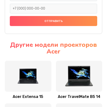
930 руб.
Заказать
Ремонт подсветки
1200 руб.
Заказать
Другие модели проекторов
Acer
Настройка BIOS
650 руб.
Заказать
Замена видеочипа
2500 руб.
Заказать
Acer Extensa 15
Acer TravelMate B5 14
Ремонт разъема питания