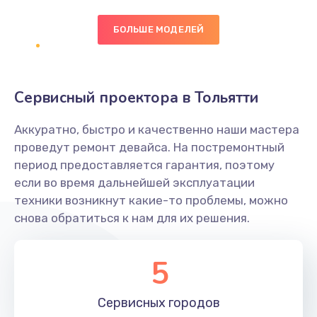
БОЛЬШЕ МОДЕЛЕЙ
Замена экрана
1095 руб.
Заказать
Сервисный проектора в Тольятти
Замена северного моста
Аккуратно, быстро и качественно наши мастера
1950 руб.
проведут ремонт девайса. На постремонтный
Заказать
период предоставляется гарантия, поэтому
если во время дальнейшей эксплуатации
Ремонт цепей питания
техники возникнут какие-то проблемы, можно
снова обратиться к нам для их решения.
2500 руб.
Заказать
5
Замена жесткого диска
660 руб.
Сервисных
городов