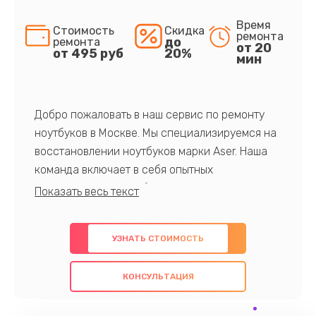
Время
Стоимость
Скидка
ремонта
до
ремонта
от 20
от 495 руб
20%
мин
Добро пожаловать в наш сервис по ремонту
ноутбуков в Москве. Мы специализируемся на
восстановлении ноутбуков марки Aser. Наша
команда включает в себя опытных
профессионалов с обширными знаниями и
многолетним опытом в данной области. Мы
предлагаем быстрый и качественный ремонт с
УЗНАТЬ СТОИМОСТЬ
использованием оригинальных компонентов, а
также гарантируем качество всех
КОНСУЛЬТАЦИЯ
проведенных работ. Наша цель - предоставить
клиентам надежное и профессиональное