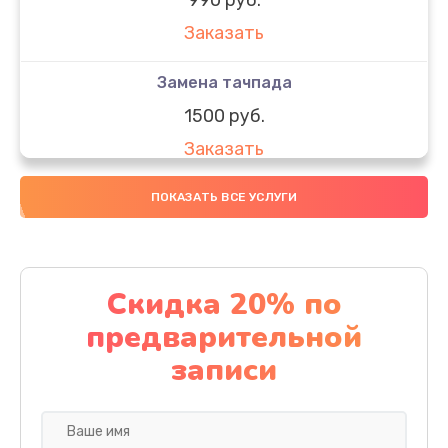
Заказать
Замена тачпада
1500 руб.
Заказать
Замена южного моста
ПОКАЗАТЬ ВСЕ УСЛУГИ
1950 руб.
Заказать
Скидка 20% по
Чистка от пыли
предварительной
1060 руб.
записи
Заказать
Настройка ОС