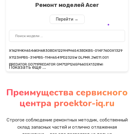
Ремонт моделей
Acer
Перейти →
X1629HK
H6546KI
H6830BD
X1229HP
H6543BDK
BS-014
F7600
X1329
X1123HP
BS-314P
BS-114
H6541
PD2325W DLP
MR.JWE11.001
PREDATOR GD711
PREDATOR GM712
P1265
P6605
X1328Wi
Показать еще ...
Преимущества сервисного
центра proektor-iq.ru
Строгое соблюдение ремонтных методик, собственный
склад запасных частей и отлично отлаженная