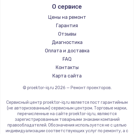
О сервисе
Infocus
Barco
Цены на ремонт
Xgimi
Гарантия
Canon
Отзывы
JVC
Диагностика
Casio
Оплата и доставка
Hiper
FAQ
HITACHI
Контакты
Panasonic
Карта сайта
Hisense
© proektor-iq.ru
2026
— Ремонт проекторов.
Сервисный центр proektor-iq.ru является пост гарантийным
(не авторизованным) сервисным центром. Торговые марки,
перечисленные на сайте proektor-iq.ru, являются
зарегистрированным товарными знаками компаний
правообладателей. Обозначения используется не с целью
индивидуализации соответствующих услуг по ремонту, а с