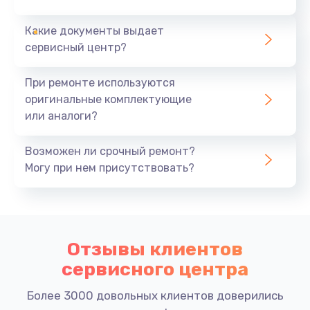
Контакты и заказ услуг
Какие документы выдает
сервисный центр?
Для оформления заказа на ремонт проекторов или
получения более подробной информации,
При ремонте используются
свяжитесь с нами по телефону +7 (848) 290-45-71.
оригинальные комплектующие
Мы находимся по адресу: Лизы Чайкиной ул., 85.
или аналоги?
Наши специалисты с удовольствием помогут вам
выбрать оптимальное решение для
Возможен ли срочный ремонт?
восстановления вашего проектора.
Могу при нем присутствовать?
Записывайтесь на консультацию и восстановите
свой проектор!
Отзывы клиентов
сервисного центра
Более 3000 довольных клиентов доверились